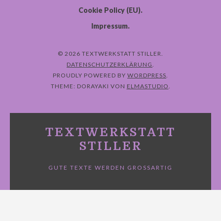
Cookie Policy (EU)
Impressum
view instagram stories
story saver for instagram
© 2026 TEXTWERKSTATT STILLER
DATENSCHUTZERKLÄRUNG
PROUDLY POWERED BY
WORDPRESS
THEME: DORAYAKI VON
ELMASTUDIO
TEXTWERKSTATT
STILLER
GUTE TEXTE WERDEN GROSSARTIG