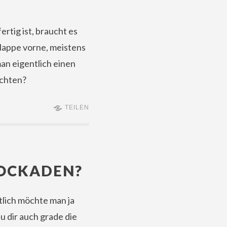
tig ist, braucht es
Klappe vorne, meistens
an eigentlich einen
achten?
TEILEN
LOCKADEN?
tlich möchte man ja
u dir auch grade die