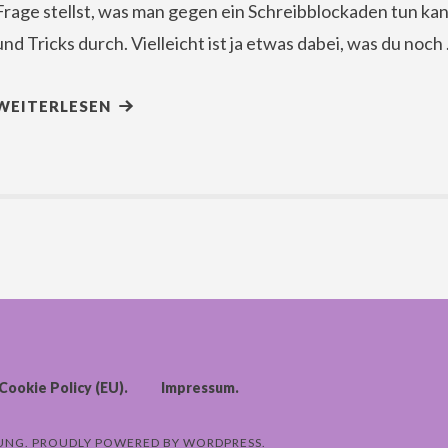
Frage stellst, was man gegen ein Schreibblockaden tun kann,
und Tricks durch. Vielleicht ist ja etwas dabei, was du noch
WEITERLESEN
Cookie Policy (EU)
Impressum
UNG
PROUDLY POWERED BY
WORDPRESS